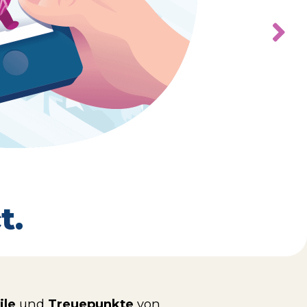
t.
ile
und
Treuepunkte
von